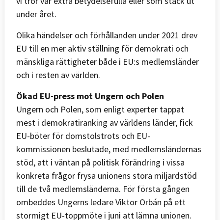
vi tror var extra betydelsefulla eller som stack ut
under året.
Olika händelser och förhållanden under 2021 drev
EU till en mer aktiv ställning för demokrati och
mänskliga rättigheter både i EU:s medlemsländer
och i resten av världen.
Ökad EU-press mot Ungern och Polen
Ungern och Polen, som enligt experter tappat
mest i demokratiranking av världens länder, fick
EU-böter för domstolstrots och EU-
kommissionen beslutade, med medlemsländernas
stöd, att i väntan på politisk förändring i vissa
konkreta frågor frysa unionens stora miljardstöd
till de två medlemsländerna. För första gången
ombeddes Ungerns ledare Viktor Orbán på ett
stormigt EU-toppmöte i juni att lämna unionen.