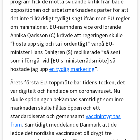
program fick de motta svidande kritik från både
oppositionen och arbetsmarknadens parter för att
det inte tillräckligt tydligt sagt ifrån mot EU-regler
om minimilöner. EU-nämndens vice ordförande
Annika Qarlsson (C) krävde att regeringen skulle
“hosta upp sig och ta i ordentligt” varpå EU-
minister Hans Dahlgren (S) replikerade “så sent
som i förrgår vid [EU:s ministerrådsmöte] så
hostade jag upp
en tydlig markering
”.
Årets första EU-toppmöte bar tidens tecken, det
var digitalt och handlade om coronaviruset. Nu
skulle spridningen bekämpas samtidigt som inre
marknaden skulle hållas öppen och ett
standardiserat och gemensamt
vaccinintyg tas
fram
. Samtidigt meddelande Danmark att de
ledde det nordiska vaccinracet då drygt tre