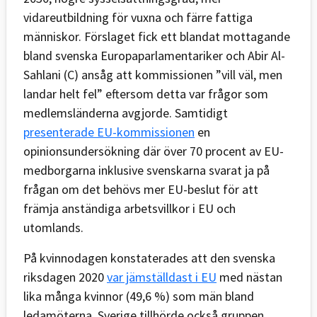
vidareutbildning för vuxna och färre fattiga
människor. Förslaget fick ett blandat mottagande
bland svenska Europaparlamentariker och Abir Al-
Sahlani (C) ansåg att kommissionen ”vill väl, men
landar helt fel” eftersom detta var frågor som
medlemsländerna avgjorde. Samtidigt
presenterade EU-kommissionen
en
opinionsundersökning där över 70 procent av EU-
medborgarna inklusive svenskarna svarat ja på
frågan om det behövs mer EU-beslut för att
främja anständiga arbetsvillkor i EU och
utomlands.
På kvinnodagen konstaterades att den svenska
riksdagen 2020
var jämställdast i EU
med nästan
lika många kvinnor (49,6 %) som män bland
ledamöterna. Sverige tillhörde också gruppen