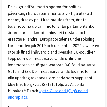
En av grundförutsättningarna för politisk
påverkan, i Europaparlamentets viktiga utskott
där mycket av politiken mejslas fram, är att
ledamöterna deltar i mötena. En parlamentariker
är ordinarie ledamot i minst ett utskott och
ersättare i andra. Europaportalens undersökning
för perioden juli 2019 och december 2020 visade en
stor skillnad i närvaro bland svenska EU-politiker. I
topp som den mest närvarande ordinarie
ledamoten var Jörgen Warborn (M) följd av Jytte
Guteland (S). Den mest närvarande ledamoten när
alla uppdrag räknades, ordinarie som suppleant,
blev Erik Bergkvist (S) tätt följd av Alice Bah
Kuhnke (MP) och
Jytte Guteland (S) på delad
andraplats.