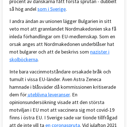
procent av danskarna fått första sprutan - dubbelt
så hög andel
som i Sverige
.
I andra ändan av unionen lägger Bulgarien in sitt
veto mot att grannlandet Nordmakedonien ska få
inleda förhandlingar om EU-medlemskap. Som en
orsak anges att Nordmakedonen underblåser hat
mot bulgarer och att de beskrivs som
nazister i
skolböckerna
.
Inte bara vaccinmotståndare orsakade bråk och
tumult i vissa EU-länder. Även Astra Zeneca
hamnade i blåsväder då kommissionen kritiserade
dem för
uteblivna leveranser
. En
opinionsundersökning visade att den största
motviljan i EU mot att vaccinera sig mot covid-19
finns i östra EU. I Sverige sade var tionde tillfrågad
att de inte vill ta
en coronaspruta
.​ Vid julafton 2021