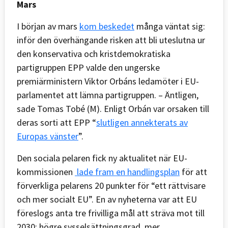
Mars
I början av mars
kom beskedet
många väntat sig:
inför den överhängande risken att bli uteslutna ur
den konservativa och kristdemokratiska
partigruppen EPP valde den ungerske
premiärministern Viktor Orbáns ledamöter i EU-
parlamentet att lämna partigruppen. – Äntligen,
sade Tomas Tobé (M). Enligt Orbán var orsaken till
deras sorti att EPP “
slutligen annekterats av
Europas vänster
”.
Den sociala pelaren fick ny aktualitet när EU-
kommissionen
lade fram en handlingsplan
för att
förverkliga pelarens 20 punkter för “ett rättvisare
och mer socialt EU”. En av nyheterna var att EU
föreslogs anta tre frivilliga mål att sträva mot till
2030; högre sysselsättningsgrad, mer