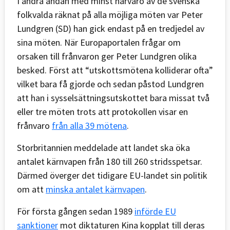
I andra ändan med minst närvaro av de svenska
folkvalda räknat på alla möjliga möten var Peter
Lundgren (SD) han gick endast på en tredjedel av
sina möten. När Europaportalen frågar om
orsaken till frånvaron ger Peter Lundgren olika
besked. Först att “utskottsmötena kolliderar ofta”
vilket bara få gjorde och sedan påstod Lundgren
att han i sysselsättningsutskottet bara missat två
eller tre möten trots att protokollen visar en
frånvaro
från alla 39 mötena
.
Storbritannien meddelade att landet ska öka
antalet kärnvapen från 180 till 260 stridsspetsar.
Därmed överger det tidigare EU-landet sin politik
om att
minska antalet kärnvapen
.
För första gången sedan 1989
införde EU
sanktioner
mot diktaturen Kina kopplat till deras